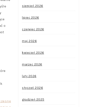
yśle
sierpień 2026
y
lipiec 2026
ące
ać o
czerwiec 2026
ast
maj 2026
kwiecień 2026
marzec 2026
tóre
luty 2026
ik
styczeń 2026
grudzień 2025
czesne
ania >