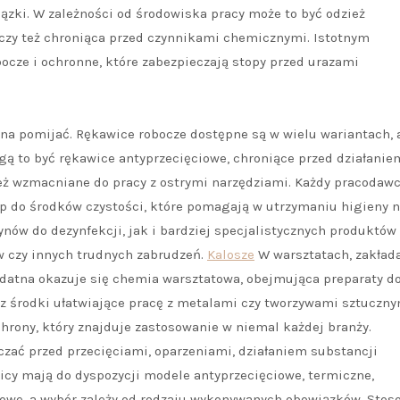
zki. W zależności od środowiska pracy może to być odzież
 czy też chroniąca przed czynnikami chemicznymi. Istotnym
ocze i ochronne, które zabezpieczają stopy przed urazami
żna pomijać. Rękawice robocze dostępne są w wielu wariantach, 
gą to być rękawice antyprzecięciowe, chroniące przed działanie
też wzmacniane do pracy z ostrymi narzędziami. Każdy pracodaw
ęp do środków czystości, które pomagają w utrzymaniu higieny 
ynów do dezynfekcji, jak i bardziej specjalistycznych produktów
 czy innych trudnych zabrudzeń.
Kalosze
W warsztatach, zakład
atna okazuje się chemia warsztatowa, obejmująca preparaty d
az środki ułatwiające pracę z metalami czy tworzywami sztuczny
hrony, który znajduje zastosowanie w niemal każdej branży.
ać przed przecięciami, oparzeniami, działaniem substancji
cy mają do dyspozycji modele antyprzecięciowe, termiczne,
owe, a wybór zależy od rodzaju wykonywanych obowiązków. Stos