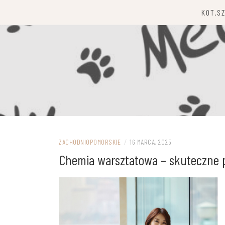
Przejdź
KOT.S
do
treści
ZACHODNIOPOMORSKIE
/
16 MARCA, 2025
Chemia warsztatowa – skuteczne 