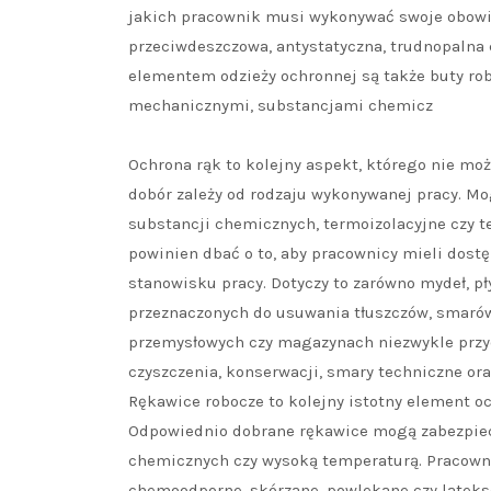
jakich pracownik musi wykonywać swoje obowią
przeciwdeszczowa, antystatyczna, trudnopalna
elementem odzieży ochronnej są także buty rob
mechanicznymi, substancjami chemicz
Ochrona rąk to kolejny aspekt, którego nie mo
dobór zależy od rodzaju wykonywanej pracy. Mo
substancji chemicznych, termoizolacyjne czy 
powinien dbać o to, aby pracownicy mieli dost
stanowisku pracy. Dotyczy to zarówno mydeł, pł
przeznaczonych do usuwania tłuszczów, smarów
przemysłowych czy magazynach niezwykle przyd
czyszczenia, konserwacji, smary techniczne or
Rękawice robocze to kolejny istotny element oc
Odpowiednio dobrane rękawice mogą zabezpiecz
chemicznych czy wysoką temperaturą. Pracowni
chemoodporne, skórzane, powlekane czy lateks