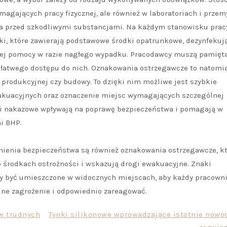
agających pracy fizycznej, ale również w laboratoriach i przem
na przed szkodliwymi substancjami. Na każdym stanowisku prac
ki, które zawierają podstawowe środki opatrunkowe, dezynfekuj
zej pomocy w razie nagłego wypadku. Pracodawcy muszą pamięt
 łatwego dostępu do nich. Oznakowania ostrzegawcze to natomi
 produkcyjnej czy budowy. To dzięki nim możliwe jest szybkie
akuacyjnych oraz oznaczenie miejsc wymagających szczególnej
e i nakazowe wpływają na poprawę bezpieczeństwa i pomagają w
i BHP.
nienia bezpieczeństwa są również oznakowania ostrzegawcze, k
o środkach ostrożności i wskazują drogi ewakuacyjne. Znaki
y być umieszczone w widocznych miejscach, aby każdy pracown
lne zagrożenie i odpowiednio zareagować.
 w trudnych
Tynki silikonowe wprowadzające istotnie nowo
rozwiąz