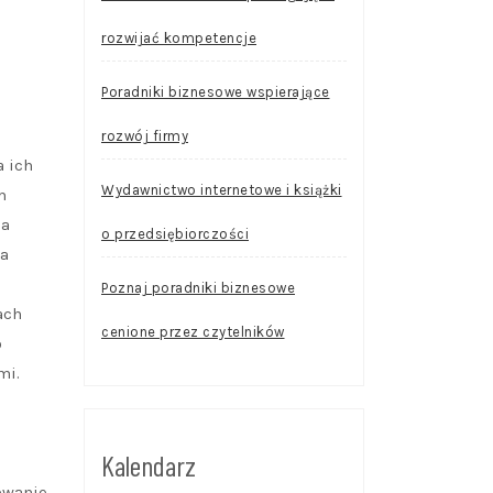
rozwijać kompetencje
Poradniki biznesowe wspierające
rozwój firmy
a ich
Wydawnictwo internetowe i książki
m
ca
o przedsiębiorczości
na
Poznaj poradniki biznesowe
ach
cenione przez czytelników
o
mi.
Kalendarz
owanie