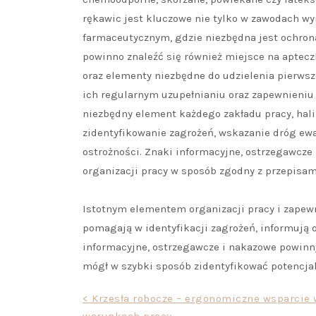
rękawic jest kluczowe nie tylko w zawodach wym
farmaceutycznym, gdzie niezbędna jest ochro
powinno znaleźć się również miejsce na aptecz
oraz elementy niezbędne do udzielenia pierws
ich regularnym uzupełnianiu oraz zapewnieniu
niezbędny element każdego zakładu pracy, hali
zidentyfikowanie zagrożeń, wskazanie dróg ew
ostrożności. Znaki informacyjne, ostrzegawcz
organizacji pracy w sposób zgodny z przepisam
Istotnym elementem organizacji pracy i zapew
pomagają w identyfikacji zagrożeń, informują 
informacyjne, ostrzegawcze i nakazowe powinn
mógł w szybki sposób zidentyfikować potencja
Nawigacja
< Krzesła robocze – ergonomiczne wsparcie
warunkach pracy