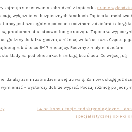
zy zajmują się usuwania zabrudzeń z tapicerki.
pranie wykładzin
pracują wyłącznie na bezpiecznych środkach. Tapicerka meblowa 
ateracy jest szczególnie polecane rodzinom z dziećmi i alergik
e są problemem dla odpowiedniego sprzętu. Tapicerka wypoczy
 od godziny do kilku godzin, a różnicę widać od razu. Często poj
najlepiej robić to co 6–12 miesięcy. Rodziny z małymi dziećmi
ste ślady na podłokietnikach znikają bez śladu. Co więcej, są
ie, działaj zanim zabrudzenia się utrwalą. Zamów usługę już dziś
 wymieniać – wystarczy dobrze wyprać. Poczuj różnicę po jedny
ry
L4 na konsultacje endokrynologiczne – dos
specjalistycznej opieki o