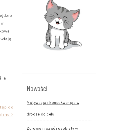
będzie
om.
nkowa
awiają
, a
m
Nowości
Motywacja i konsekwencja w
tęp do
nline >
drodze do celu
Zdrowie i rozwój osobisty w