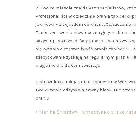
W Twoim mieście znajdziesz specjalistów, któr
Profesjonaliści w dziedzinie prania tapicerki 
jak nowa – z dojazdem do klientaCzyszczenie m
Zanieczyszczenia niewidoczne gołym okiem ni
odzyskują świeżość. Cały proces trwa zazwyczaj
się pytania o częstotliwość prania tapicerki – 
zdecydowanie zyskają na regularnym praniu. Tłu
przyjazne dla dzieci i zwierząt.
Jeśli szukasz usług prania tapicerki w Warszaw
Twoje meble odzyskają dawny blask. Nie trzeba
praniu
Nawigacja
< Marina Śniardwy – wypoczynek blisko natu
wpisu