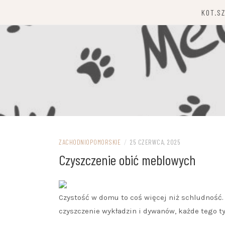
Przejdź
KOT.S
do
treści
ZACHODNIOPOMORSKIE
/
25 CZERWCA, 2025
Czyszczenie obić meblowych
Czystość w domu to coś więcej niż schludność.
czyszczenie wykładzin i dywanów, każde tego t