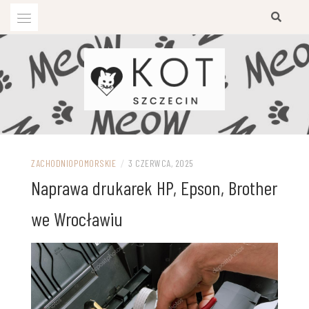
Przejdź
do
treści
ZACHODNIOPOMORSKIE
/
3 CZERWCA, 2025
Naprawa drukarek HP, Epson, Brother
we Wrocławiu