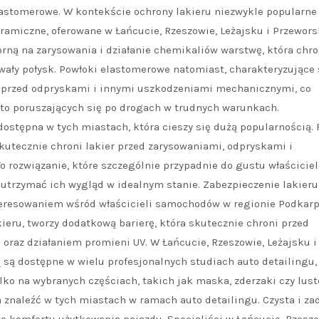
lastomerowe. W kontekście ochrony lakieru niezwykle popularne
ramiczne, oferowane w Łańcucie, Rzeszowie, Leżajsku i Przewors
ną na zarysowania i działanie chemikaliów warstwę, która chro
wały połysk. Powłoki elastomerowe natomiast, charakteryzujące 
er przed odpryskami i innymi uszkodzeniami mechanicznymi, co
sto poruszających się po drogach w trudnych warunkach.
dostępna w tych miastach, która cieszy się dużą popularnością. 
utecznie chroni lakier przed zarysowaniami, odpryskami i
rozwiązanie, które szczególnie przypadnie do gustu właścicie
utrzymać ich wygląd w idealnym stanie. Zabezpieczenie lakieru 
nteresowaniem wśród właścicieli samochodów w regionie Podkarp
ieru, tworzy dodatkową barierę, która skutecznie chroni przed
raz działaniem promieni UV. W Łańcucie, Rzeszowie, Leżajsku i
ą są dostępne w wielu profesjonalnych studiach auto detailingu,
tylko na wybranych częściach, takich jak maska, zderzaki czy lust
a znaleźć w tych miastach w ramach auto detailingu. Czysta i z