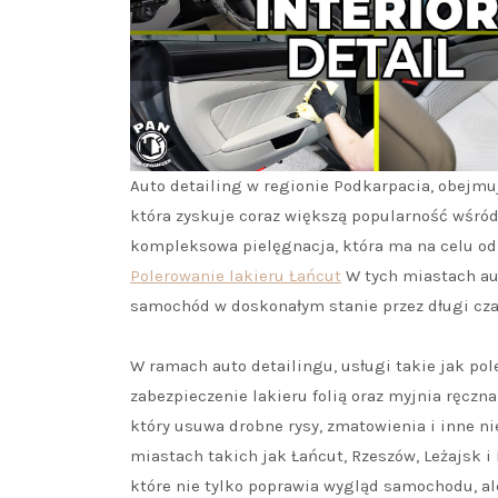
Auto detailing w regionie Podkarpacia, obejmuj
która zyskuje coraz większą popularność wśród 
kompleksowa pielęgnacja, która ma na celu odn
Polerowanie lakieru Łańcut
W tych miastach aut
samochód w doskonałym stanie przez długi cza
W ramach auto detailingu, usługi takie jak po
zabezpieczenie lakieru folią oraz myjnia ręczn
który usuwa drobne rysy, zmatowienia i inne ni
miastach takich jak Łańcut, Rzeszów, Leżajsk i 
które nie tylko poprawia wygląd samochodu, a