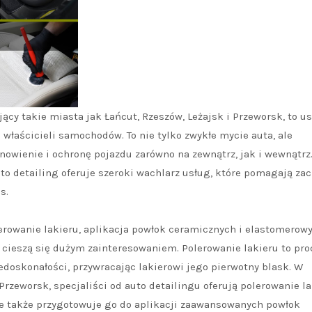
ący takie miasta jak Łańcut, Rzeszów, Leżajsk i Przeworsk, to us
właścicieli samochodów. To nie tylko zwykłe mycie auta, ale
owienie i ochronę pojazdu zarówno na zewnątrz, jak i wewnątrz
o detailing oferuje szeroki wachlarz usług, które pomagają za
s.
lerowanie lakieru, aplikacja powłok ceramicznych i elastomerowy
a cieszą się dużym zainteresowaniem. Polerowanie lakieru to pro
edoskonałości, przywracając lakierowi jego pierwotny blask. W
Przeworsk, specjaliści od auto detailingu oferują polerowanie la
le także przygotowuje go do aplikacji zaawansowanych powłok