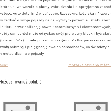
kże komfortu użytkowania pojazdu. Specjaliści w Łańcucie, Rzeszo
, które usuwa wszelkie plamy, zabrudzenia i nieprzyjemne zapach
stość. Auto detailing w Łańcucie, Rzeszowie, Leżajsku i Przewo
w zadbać o swoje pojazdy na najwyższym poziomie. Dzięki szer
lakieru, przez aplikację powłok ceramicznych i elastomerowych,
i, każdy samochód może odzyskać swój pierwotny blask i być sku
rznymi. Właściciele pojazdów z regionu Podkarpacia coraz czę
trwałą ochronę i pielęgnację swoich samochodów, co świadczy o
 metod dbania o pojazdy.
łaca?
Mozaika szklana w łazi
Możesz również polubić