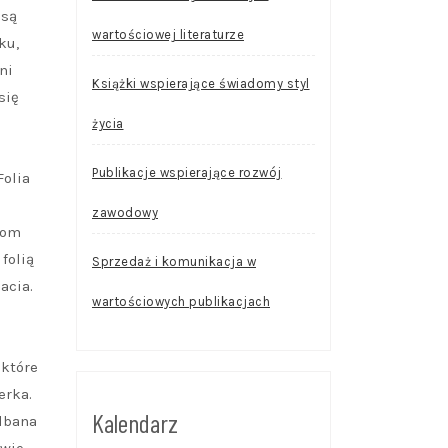
 są
wartościowej literaturze
ku,
ni
Książki wspierające świadomy styl
się
życia
Publikacje wspierające rozwój
Folia
zawodowy
lom
folią
Sprzedaż i komunikacja w
acia.
wartościowych publikacjach
 które
erka.
Kalendarz
adbana