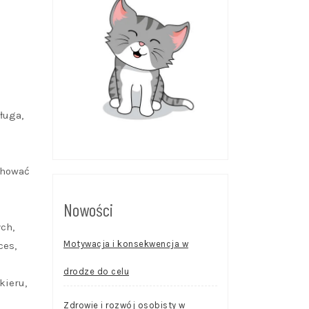
ługa,
.
chować
Nowości
ch,
Motywacja i konsekwencja w
ces,
drodze do celu
kieru,
Zdrowie i rozwój osobisty w