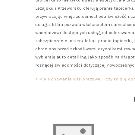
tapicerka to nie tylko kwestia estetyki, ale ta
Leżajsku i Przeworsku oferują pranie tapicerki
przywracając wnętrzu samochodu świeżość i czy
usługa, która pozwala właścicielom samochodó
wachlarzowi dostępnych usług, od polerowania 
zabezpieczenie lakieru folią i pranie tapicerk
chroniony przed szkodliwymi czynnikami zewnęt
wybierają auto detailing jako sposób na długo
rosnącej świadomości dotyczącej nowoczesnych
Nawigacja
< Pieluchowanie wielorazowe – czy to się op
wpisu