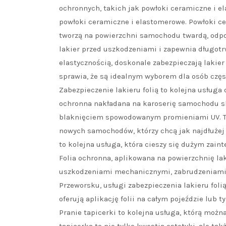
ochronnych, takich jak powłoki ceramiczne i e
powłoki ceramiczne i elastomerowe. Powłoki ce
tworzą na powierzchni samochodu twardą, odpor
lakier przed uszkodzeniami i zapewnia długotr
elastycznością, doskonale zabezpieczają laki
sprawia, że są idealnym wyborem dla osób czę
Zabezpieczenie lakieru folią to kolejna usługa 
ochronna nakładana na karoserię samochodu sk
blaknięciem spowodowanym promieniami UV. To 
nowych samochodów, którzy chcą jak najdłużej 
to kolejna usługa, która cieszy się dużym zai
Folia ochronna, aplikowana na powierzchnię lak
uszkodzeniami mechanicznymi, zabrudzeniami o
Przeworsku, usługi zabezpieczenia lakieru foli
oferują aplikację folii na całym pojeździe lub 
Pranie tapicerki to kolejna usługa, którą możn