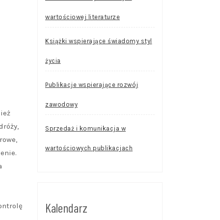
wartościowej literaturze
Książki wspierające świadomy styl
życia
Publikacje wspierające rozwój
zawodowy
ież
dróży,
Sprzedaż i komunikacja w
rowe,
wartościowych publikacjach
enie.
a
Kalendarz
ontrolę