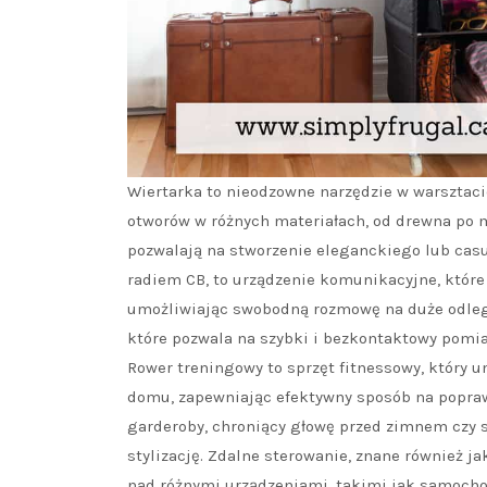
Wiertarka to nieodzowne narzędzie w warsztac
otworów w różnych materiałach, od drewna po m
pozwalają na stworzenie eleganckiego lub casua
radiem CB, to urządzenie komunikacyjne, które 
umożliwiając swobodną rozmowę na duże odleg
które pozwala na szybki i bezkontaktowy pomiar
Rower treningowy to sprzęt fitnessowy, który 
domu, zapewniając efektywny sposób na poprawę
garderoby, chroniący głowę przed zimnem czy s
stylizację. Zdalne sterowanie, znane również j
nad różnymi urządzeniami, takimi jak samochody