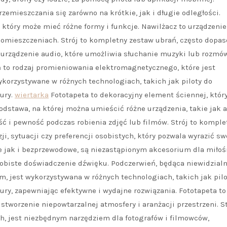
emieszczania się zarówno na krótkie, jak i długie odległości.
który może mieć różne formy i funkcje. Nawilżacz to urządzenie,
pomieszczeniach. Strój to kompletny zestaw ubrań, często dopa
o urządzenie audio, które umożliwia słuchanie muzyki lub rozmó
 to rodzaj promieniowania elektromagnetycznego, które jest
ykorzystywane w różnych technologiach, takich jak piloty do
ury.
wiertarka
Fototapeta to dekoracyjny element ściennej, któr
odstawa, na której można umieścić różne urządzenia, takie jak 
ść i pewność podczas robienia zdjęć lub filmów. Strój to komple
, sytuacji czy preferencji osobistych, który pozwala wyrazić swó
e jak i bezprzewodowe, są niezastąpionym akcesorium dla miło
sobiste doświadczenie dźwięku. Podczerwień, będąca niewidzial
 jest wykorzystywana w różnych technologiach, takich jak pilo
ry, zapewniając efektywne i wydajne rozwiązania. Fototapeta to
stworzenie niepowtarzalnej atmosfery i aranżacji przestrzeni. S
h, jest niezbędnym narzędziem dla fotografów i filmowców,