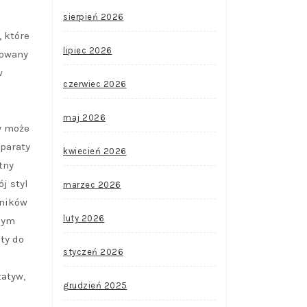
sierpień 2026
 które
lipiec 2026
sowany
w
czerwiec 2026
maj 2026
y może
aparaty
kwiecień 2026
tny
j styl
marzec 2026
śników
luty 2026
nym
ty do
styczeń 2026
tatyw,
grudzień 2025