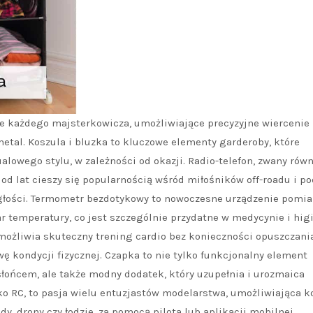
ie każdego majsterkowicza, umożliwiające precyzyjne wiercenie
etal. Koszula i bluzka to kluczowe elementy garderoby, które
lowego stylu, w zależności od okazji. Radio-telefon, zwany równ
od lat cieszy się popularnością wśród miłośników off-roadu i po
łości. Termometr bezdotykowy to nowoczesne urządzenie pomia
 temperatury, co jest szczególnie przydatne w medycynie i higi
umożliwia skuteczny trening cardio bez konieczności opuszczani
 kondycji fizycznej. Czapka to nie tylko funkcjonalny element
łońcem, ale także modny dodatek, który uzupełnia i urozmaica
ako RC, to pasja wielu entuzjastów modelarstwa, umożliwiająca k
, drony czy łodzie, za pomocą pilota lub aplikacji mobilnej.