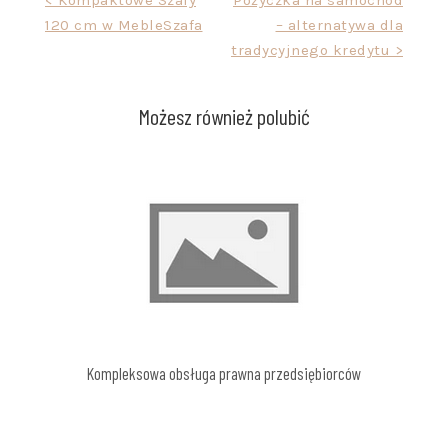
Nawigacja
< Kompaktowe Szafy
Pożyczka na samochód
120 cm w MebleSzafa
– alternatywa dla
wpisu
tradycyjnego kredytu >
Możesz również polubić
Kompleksowa obsługa prawna przedsiębiorców