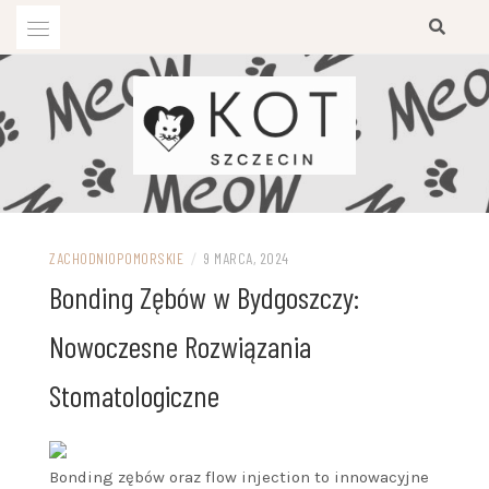
Przejdź
do
treści
ZACHODNIOPOMORSKIE
/
9 MARCA, 2024
Bonding Zębów w Bydgoszczy:
Nowoczesne Rozwiązania
Stomatologiczne
Bonding zębów oraz flow injection to innowacyjne