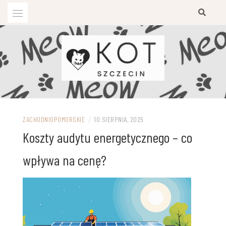
Przejdź
do
treści
ZACHODNIOPOMORSKIE
/
10 SIERPNIA, 2025
Koszty audytu energetycznego – co
wpływa na cenę?