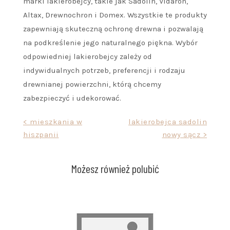
marki lakierobejcy, takie jak Sadolin, Vidaron,
Altax, Drewnochron i Domex. Wszystkie te produkty
zapewniają skuteczną ochronę drewna i pozwalają
na podkreślenie jego naturalnego piękna. Wybór
odpowiedniej lakierobejcy zależy od
indywidualnych potrzeb, preferencji i rodzaju
drewnianej powierzchni, którą chcemy
zabezpieczyć i udekorować.
Nawigacja
< mieszkania w
lakierobejca sadolin
hiszpanii
nowy sącz >
wpisu
Możesz również polubić