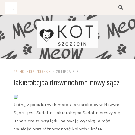
Przejdź
do
treści
ZACHODNIOPOMORSKIE
/
26 LIPCA, 2023
lakierobejca drewnochron nowy sącz
Jedną z popularnych marek lakierobejcy w Nowym
Sączu jest Sadolin. Lakierobejca Sadolin cieszy się
uznaniem ze względu na swoją wysoką jakość,
trwałość oraz różnorodność kolorów, które