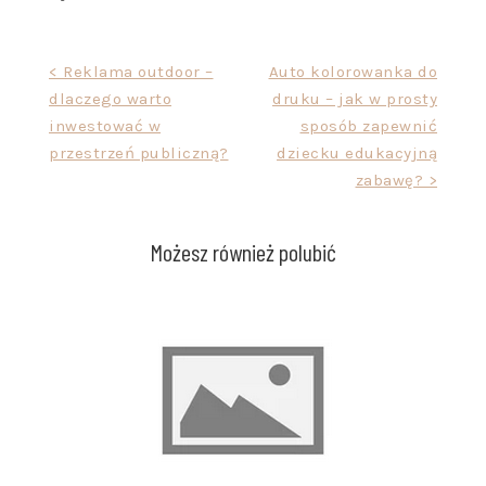
Nawigacja
< Reklama outdoor –
Auto kolorowanka do
dlaczego warto
druku – jak w prosty
wpisu
inwestować w
sposób zapewnić
przestrzeń publiczną?
dziecku edukacyjną
zabawę? >
Możesz również polubić