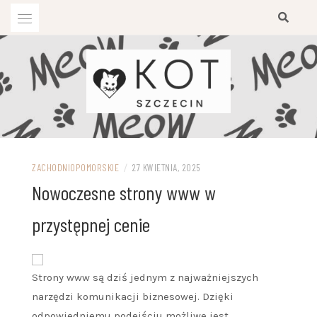
Przejdź
do
treści
ZACHODNIOPOMORSKIE
/
27 KWIETNIA, 2025
Nowoczesne strony www w
przystępnej cenie
Strony www są dziś jednym z najważniejszych
narzędzi komunikacji biznesowej. Dzięki
odpowiedniemu podejściu możliwe jest