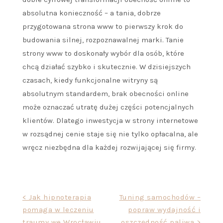
absolutna konieczność – a tania, dobrze
przygotowana strona www to pierwszy krok do
budowania silnej, rozpoznawalnej marki. Tanie
strony www to doskonały wybór dla osób, które
chcą działać szybko i skutecznie. W dzisiejszych
czasach, kiedy funkcjonalne witryny są
absolutnym standardem, brak obecności online
może oznaczać utratę dużej części potencjalnych
klientów. Dlatego inwestycja w strony internetowe
w rozsądnej cenie staje się nie tylko opłacalna, ale
wręcz niezbędna dla każdej rozwijającej się firmy.
Nawigacja
< Jak hipnoterapia
Tuning samochodów –
pomaga w leczeniu
popraw wydajność i
wpisu
traumy we Wrocławiu
oszczędność paliwa >