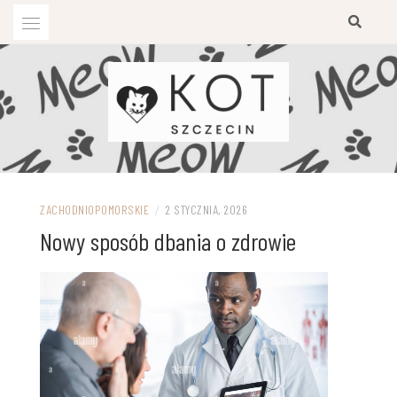
Przejdź
do
treści
ZACHODNIOPOMORSKIE
/
2 STYCZNIA, 2026
Nowy sposób dbania o zdrowie