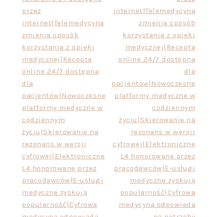
przez
internet|Telemedycyna
internet|Telemedycyna
zmienia sposób
zmienia sposób
korzystania z opieki
korzystania z opieki
medycznej|Recepta
medycznej|Recepta
online 24/7 dostępna
online 24/7 dostępna
dla
dla
pacjentów|Nowoczesne
pacjentów|Nowoczesne
platformy medyczne w
platformy medyczne w
codziennym
codziennym
życiu|Skierowanie na
życiu|Skierowanie na
rezonans w wersji
rezonans w wersji
cyfrowej|Elektroniczne
cyfrowej|Elektroniczne
L4 honorowane przez
L4 honorowane przez
pracodawców|E-usługi
pracodawców|E-usługi
medyczne zyskują
medyczne zyskują
popularność|Cyfrowa
popularność|Cyfrowa
medycyna odpowiada
medycyna odpowiada
na potrzeby