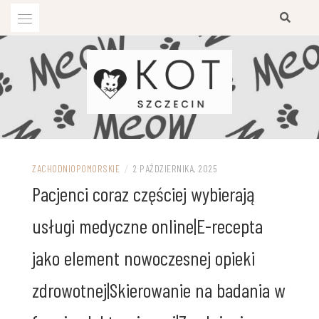
Przejdź
do
treści
ZACHODNIOPOMORSKIE
/
2 PAŹDZIERNIKA, 2025
Pacjenci coraz częściej wybierają
usługi medyczne online|E-recepta
jako element nowoczesnej opieki
zdrowotnej|Skierowanie na badania w