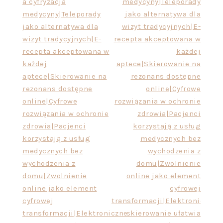
a cyfryzacja
medycyny|Teleporady
medycyny|Teleporady
jako alternatywa dla
jako alternatywa dla
wizyt tradycyjnych|E-
wizyt tradycyjnych|E-
recepta akceptowana w
recepta akceptowana w
każdej
każdej
aptece|Skierowanie na
aptece|Skierowanie na
rezonans dostępne
rezonans dostępne
online|Cyfrowe
online|Cyfrowe
rozwiązania w ochronie
rozwiązania w ochronie
zdrowia|Pacjenci
zdrowia|Pacjenci
korzystają z usług
korzystają z usług
medycznych bez
medycznych bez
wychodzenia z
wychodzenia z
domu|Zwolnienie
domu|Zwolnienie
online jako element
online jako element
cyfrowej
cyfrowej
transformacji|Elektroniczne
transformacji|Elektroniczne
skierowanie ułatwia