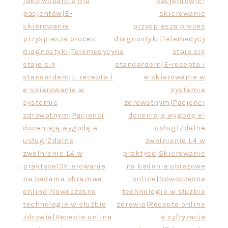
jako wsparcie dla
pacjentów|E-
pacjentów|E-
skierowanie
skierowanie
przyspiesza proces
przyspiesza proces
diagnostyki|Telemedycyna
diagnostyki|Telemedycyna
staje się
staje się
standardem|E-recepta i
standardem|E-recepta i
e-skierowanie w
e-skierowanie w
systemie
systemie
zdrowotnym|Pacjenci
zdrowotnym|Pacjenci
doceniają wygodę e-
doceniają wygodę e-
usług|Zdalne
usług|Zdalne
zwolnienie L4 w
zwolnienie L4 w
praktyce|Skierowanie
praktyce|Skierowanie
na badania obrazowe
na badania obrazowe
online|Nowoczesne
online|Nowoczesne
technologie w służbie
technologie w służbie
zdrowia|Recepta online
zdrowia|Recepta online
a cyfryzacja