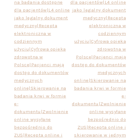
na badania dostępne
dla pacjentów|L4 online
dla pacjentów|L4 online
jako legalny dokument
jako legalny dokument
medyczny|Recepta
medyczny|Recepta
elektroniczna w
elektroniczna w
codziennym
codziennym
użyciu|Cyfrowa opieka
użyciu|Cyfrowa opieka
zdrowotna w
zdrowotna w
Polsce|Pacjenci mają
Polsce|Pacjenci mają
dostęp do dokumentów
dostęp do dokumentów
medycznych
medycznych
online|Skierowanie na
online|Skierowanie na
badania krwi w formie
badania krwi w formie
e-
e-
dokumentu|Zwolnienie
dokumentu|Zwolnienie
online wysyłane
online wysyłane
bezpośrednio do
bezpośrednio do
ZUS|Recepta online i
ZUS|Recepta online i
skierowanie w jednym