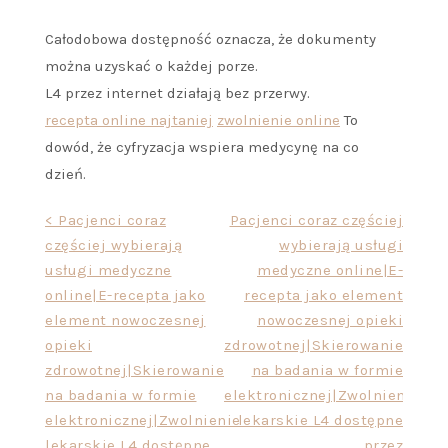
Całodobowa dostępność oznacza, że dokumenty
można uzyskać o każdej porze.
L4 przez internet działają bez przerwy.
recepta online najtaniej
zwolnienie online
To
dowód, że cyfryzacja wspiera medycynę na co
dzień.
Nawigacja
< Pacjenci coraz
Pacjenci coraz częściej
częściej wybierają
wybierają usługi
wpisu
usługi medyczne
medyczne online|E-
online|E-recepta jako
recepta jako element
element nowoczesnej
nowoczesnej opieki
opieki
zdrowotnej|Skierowanie
zdrowotnej|Skierowanie
na badania w formie
na badania w formie
elektronicznej|Zwolnienie
elektronicznej|Zwolnienie
lekarskie L4 dostępne
lekarskie L4 dostępne
przez