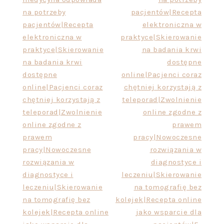
na potrzeby
pacjentów|Recepta
pacjentów|Recepta
elektroniczna w
elektroniczna w
praktyce|Skierowanie
praktyce|Skierowanie
na badania krwi
na badania krwi
dostępne
dostępne
online|Pacjenci coraz
online|Pacjenci coraz
chętniej korzystają z
chętniej korzystają z
teleporad|Zwolnienie
teleporad|Zwolnienie
online zgodne z
online zgodne z
prawem
prawem
pracy|Nowoczesne
pracy|Nowoczesne
rozwiązania w
rozwiązania w
diagnostyce i
diagnostyce i
leczeniu|Skierowanie
leczeniu|Skierowanie
na tomografię bez
na tomografię bez
kolejek|Recepta online
kolejek|Recepta online
jako wsparcie dla