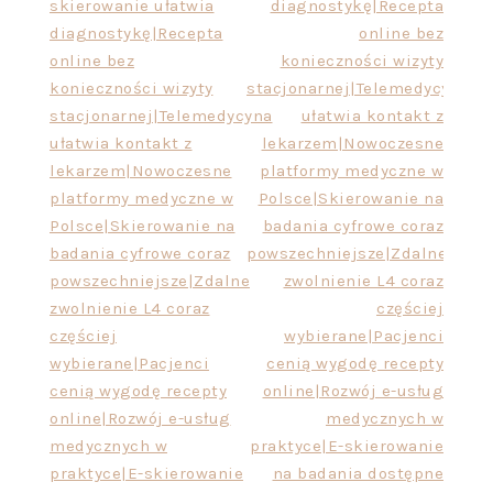
skierowanie ułatwia
diagnostykę|Recepta
diagnostykę|Recepta
online bez
online bez
konieczności wizyty
konieczności wizyty
stacjonarnej|Telemedycyna
stacjonarnej|Telemedycyna
ułatwia kontakt z
ułatwia kontakt z
lekarzem|Nowoczesne
lekarzem|Nowoczesne
platformy medyczne w
platformy medyczne w
Polsce|Skierowanie na
Polsce|Skierowanie na
badania cyfrowe coraz
badania cyfrowe coraz
powszechniejsze|Zdalne
powszechniejsze|Zdalne
zwolnienie L4 coraz
zwolnienie L4 coraz
częściej
częściej
wybierane|Pacjenci
wybierane|Pacjenci
cenią wygodę recepty
cenią wygodę recepty
online|Rozwój e-usług
online|Rozwój e-usług
medycznych w
medycznych w
praktyce|E-skierowanie
praktyce|E-skierowanie
na badania dostępne