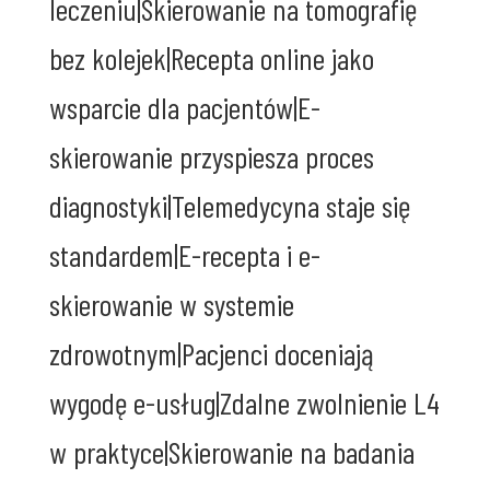
leczeniu|Skierowanie na tomografię
bez kolejek|Recepta online jako
wsparcie dla pacjentów|E-
skierowanie przyspiesza proces
diagnostyki|Telemedycyna staje się
standardem|E-recepta i e-
skierowanie w systemie
zdrowotnym|Pacjenci doceniają
wygodę e-usług|Zdalne zwolnienie L4
w praktyce|Skierowanie na badania