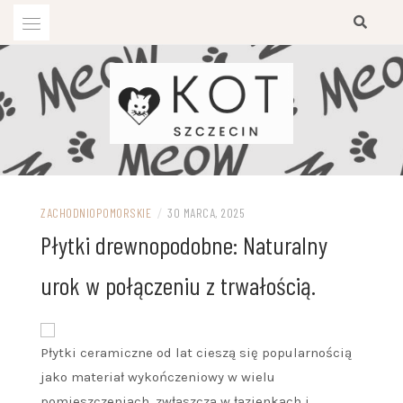
Przejdź
do
treści
ZACHODNIOPOMORSKIE
/
30 MARCA, 2025
Płytki drewnopodobne: Naturalny
urok w połączeniu z trwałością.
Płytki ceramiczne od lat cieszą się popularnością
jako materiał wykończeniowy w wielu
pomieszczeniach, zwłaszcza w łazienkach i