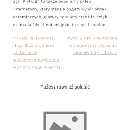
styl. Plytki24 to także popularny sklep
internetowy, który oferuje bogaty wybór płytek
ceramicznych, glazury, terakoty oraz fliz, dzięki
czemu każdy klient znajdzie tu coś dla siebie.
Nawigacja
< Glazura, terakota,
Płytki 2 cm: Praktyczne
flizy: Różnorodność
i funkcjonalne płytki do
wpisu
materiałów
tarasów i ogrodów. >
wykończeniowych dla
wymarzonego wnętrza.
Możesz również polubić