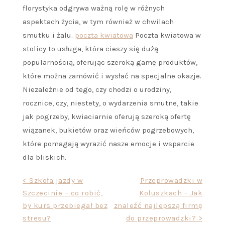
florystyka odgrywa ważną rolę w różnych
aspektach życia, w tym również w chwilach
smutku i żalu.
poczta kwiatowa
Poczta kwiatowa w
stolicy to usługa, która cieszy się dużą
popularnością, oferując szeroką gamę produktów,
które można zamówić i wysłać na specjalne okazje.
Niezależnie od tego, czy chodzi o urodziny,
rocznice, czy, niestety, o wydarzenia smutne, takie
jak pogrzeby, kwiaciarnie oferują szeroką ofertę
wiązanek, bukietów oraz wieńców pogrzebowych,
które pomagają wyrazić nasze emocje i wsparcie
dla bliskich.
Nawigacja
< Szkoła jazdy w
Przeprowadzki w
Szczecinie – co robić,
Koluszkach – Jak
wpisu
by kurs przebiegał bez
znaleźć najlepszą firmę
stresu?
do przeprowadzki? >