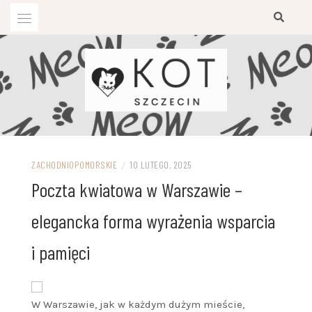
Przejdź
do
treści
ZACHODNIOPOMORSKIE
/
10 LUTEGO, 2025
Poczta kwiatowa w Warszawie –
elegancka forma wyrażenia wsparcia
i pamięci
W Warszawie, jak w każdym dużym mieście,