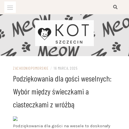
Przejdź
do
treści
ZACHODNIOPOMORSKIE
/
16 MARCA, 2025
Podziękowania dla gości weselnych:
Wybór między świeczkami a
ciasteczkami z wróżbą
Podziękowania dla gości na wesele to doskonały