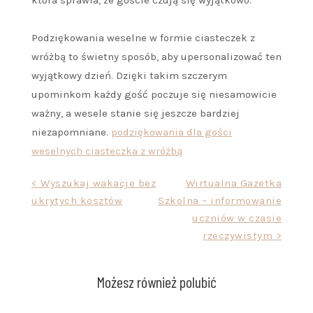
która sprawia, że goście czują się wyjątkowo.
Podziękowania weselne w formie ciasteczek z
wróżbą to świetny sposób, aby upersonalizować ten
wyjątkowy dzień. Dzięki takim szczerym
upominkom każdy gość poczuje się niesamowicie
ważny, a wesele stanie się jeszcze bardziej
niezapomniane.
podziękowania dla gości
weselnych ciasteczka z wróżbą
Nawigacja
< Wyszukaj wakacje bez
Wirtualna Gazetka
ukrytych kosztów
Szkolna – informowanie
wpisu
uczniów w czasie
rzeczywistym >
Możesz również polubić