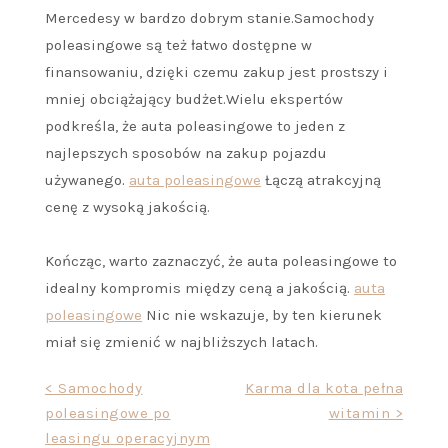
Mercedesy w bardzo dobrym stanie.Samochody
poleasingowe są też łatwo dostępne w
finansowaniu, dzięki czemu zakup jest prostszy i
mniej obciążający budżet.Wielu ekspertów
podkreśla, że auta poleasingowe to jeden z
najlepszych sposobów na zakup pojazdu
używanego.
auta poleasingowe
Łączą atrakcyjną
cenę z wysoką jakością.
Kończąc, warto zaznaczyć, że auta poleasingowe to
idealny kompromis między ceną a jakością.
auta
poleasingowe
Nic nie wskazuje, by ten kierunek
miał się zmienić w najbliższych latach.
Nawigacja
< Samochody
Karma dla kota pełna
poleasingowe po
witamin >
wpisu
leasingu operacyjnym