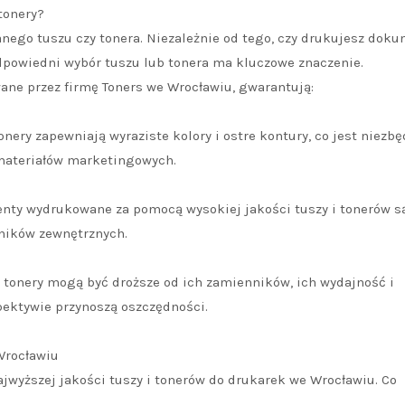
tonery?
nego tuszu czy tonera. Niezależnie od tego, czy drukujesz dok
odpowiedni wybór tuszu lub tonera ma kluczowe znaczenie.
owane przez firmę Toners we Wrocławiu, gwarantują:
nery zapewniają wyraziste kolory i ostre kontury, co jest niezb
 materiałów marketingowych.
ty wydrukowane za pomocą wysokiej jakości tuszy i tonerów s
nników zewnętrznych.
 tonery mogą być droższe od ich zamienników, ich wydajność i
pektywie przynoszą oszczędności.
 Wrocławiu
ajwyższej jakości tuszy i tonerów do drukarek we Wrocławiu. Co