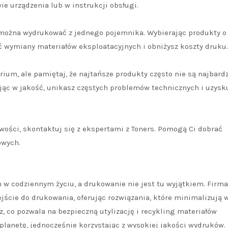
ie urządzenia lub w instrukcji obsługi.
 można wydrukować z jednego pojemnika. Wybierając produkty o
ć wymiany materiałów eksploatacyjnych i obniżysz koszty druku.
rium, ale pamiętaj, że najtańsze produkty często nie są najbardz
jąc w jakość, unikasz częstych problemów technicznych i uzysk
iwości, skontaktuj się z ekspertami z Toners. Pomogą Ci dobrać
owych.
 w codziennym życiu, a drukowanie nie jest tu wyjątkiem. Firma
ście do drukowania, oferując rozwiązania, które minimalizują 
z, co pozwala na bezpieczną utylizację i recykling materiałów
lanetę, jednocześnie korzystając z wysokiej jakości wydruków.