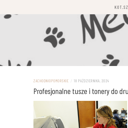
Przejdź
KOT.S
do
treści
ZACHODNIOPOMORSKIE
/
18 PAŹDZIERNIKA, 2024
Profesjonalne tusze i tonery do d