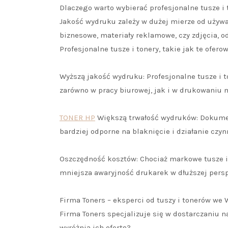
Dlaczego warto wybierać profesjonalne tusze i 
Jakość wydruku zależy w dużej mierze od używa
biznesowe, materiały reklamowe, czy zdjęcia, 
Profesjonalne tusze i tonery, takie jak te ofer
Wyższą jakość wydruku: Profesjonalne tusze i to
zarówno w pracy biurowej, jak i w drukowaniu
TONER HP
Większą trwałość wydruków: Dokumen
bardziej odporne na blaknięcie i działanie czy
Oszczędność kosztów: Chociaż markowe tusze i
mniejsza awaryjność drukarek w dłuższej pers
Firma Toners – eksperci od tuszy i tonerów we
Firma Toners specjalizuje się w dostarczaniu n
wyróżnia ich ofertę?