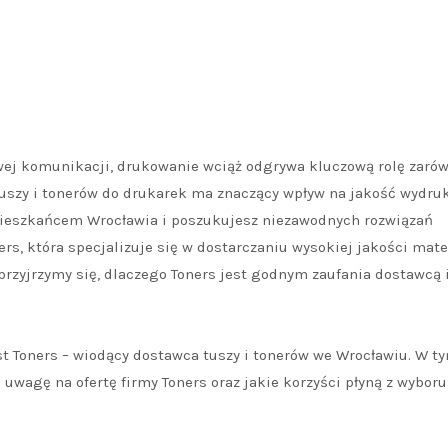
wej komunikacji, drukowanie wciąż odgrywa kluczową rolę zaró
tuszy i tonerów do drukarek ma znaczący wpływ na jakość wydru
ś mieszkańcem Wrocławia i poszukujesz niezawodnych rozwiązań
rs, która specjalizuje się w dostarczaniu wysokiej jakości mate
rzyjrzymy się, dlaczego Toners jest godnym zaufania dostawcą i
jest Toners – wiodący dostawca tuszy i tonerów we Wrocławiu. W t
 uwagę na ofertę firmy Toners oraz jakie korzyści płyną z wyboru