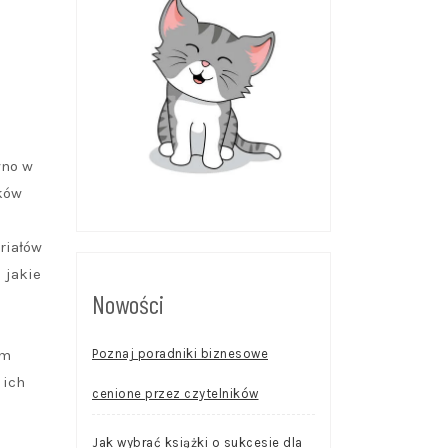
wno w
ków
riałów
 jakie
Nowości
Poznaj poradniki biznesowe
ym
 ich
cenione przez czytelników
Jak wybrać książki o sukcesie dla