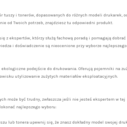
ór tuszy i tonerów, dopasowanych do różnych modeli drukarek, o
nie od Twoich potrzeb, znajdziesz tu odpowiedni produkt.
się z ekspertów, którzy służą fachową poradą i pomagają dobrać
wiedza i doświadczenie są nieocenione przy wyborze najlepszego
 ekologiczne podejście do drukowania. Oferują pojemniki na zu
dowisku utylizowanie zużytych materiałów eksploatacyjnych.
h może być trudny, zwłaszcza jeśli nie jesteś ekspertem w tej
 dokonać najlepszego wyboru:
szu lub tonera upewnij się, że znasz dokładny model swojej druk