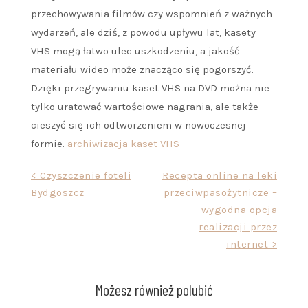
przechowywania filmów czy wspomnień z ważnych
wydarzeń, ale dziś, z powodu upływu lat, kasety
VHS mogą łatwo ulec uszkodzeniu, a jakość
materiału wideo może znacząco się pogorszyć.
Dzięki przegrywaniu kaset VHS na DVD można nie
tylko uratować wartościowe nagrania, ale także
cieszyć się ich odtworzeniem w nowoczesnej
formie.
archiwizacja kaset VHS
Nawigacja
< Czyszczenie foteli
Recepta online na leki
Bydgoszcz
przeciwpasożytnicze –
wpisu
wygodna opcja
realizacji przez
internet >
Możesz również polubić