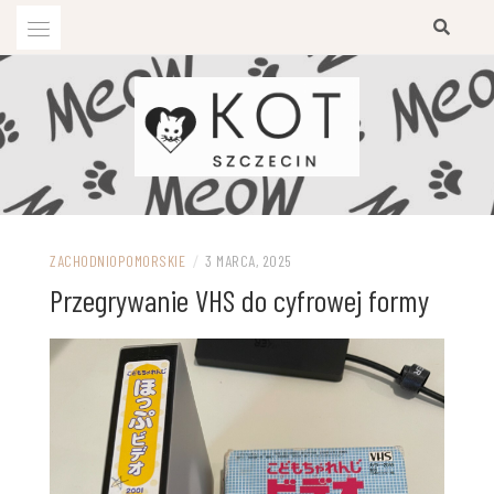
Przejdź
do
treści
ZACHODNIOPOMORSKIE
/
3 MARCA, 2025
Przegrywanie VHS do cyfrowej formy