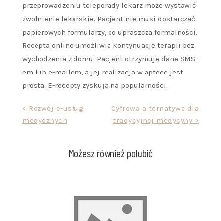
przeprowadzeniu teleporady lekarz może wystawić
zwolnienie lekarskie. Pacjent nie musi dostarczać
papierowych formularzy, co upraszcza formalności.
Recepta online umożliwia kontynuację terapii bez
wychodzenia z domu. Pacjent otrzymuje dane SMS-
em lub e-mailem, a jej realizacja w aptece jest
prosta. E-recepty zyskują na popularności.
Nawigacja
< Rozwój e-usług
Cyfrowa alternatywa dla
medycznych
tradycyjnej medycyny >
wpisu
Możesz również polubić