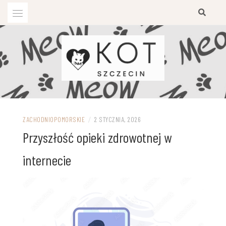
Przejdź
do
treści
ZACHODNIOPOMORSKIE
/
2 STYCZNIA, 2026
Przyszłość opieki zdrowotnej w
internecie