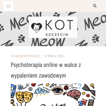
Przejdź
do
treści
ZACHODNIOPOMORSKIE
/
16 MARCA, 2025
Psychoterapia online w walce z
wypaleniem zawodowym