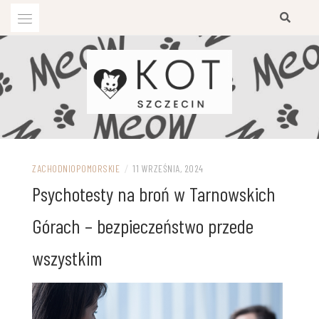
Przejdź
do
treści
ZACHODNIOPOMORSKIE
/
11 WRZEŚNIA, 2024
Psychotesty na broń w Tarnowskich
Górach – bezpieczeństwo przede
wszystkim