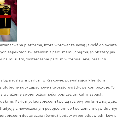
aawansowana platforma, która wprowadza nową jakość do świata
dnych aspektach związanych z perfumami, obejmując obszary jak
na mililitry, dostarczanie perfum w formie lanej oraz ich
usługa rozlewni perfum w Krakowie, pozwalająca klientom
e ulubione nuty zapachowe i tworząc wyjątkowe kompozycje. To
na wyrażenie swojej tożsamości poprzez unikalny zapach.
skimi, Perfumydlaciebie.com tworzą rozlewy perfum z najwyżs
ą tradycję z nowoczesnym podejściem do tworzenia indywidualny
aciebie.com dostarczają również bogaty wybór odpowiedników 