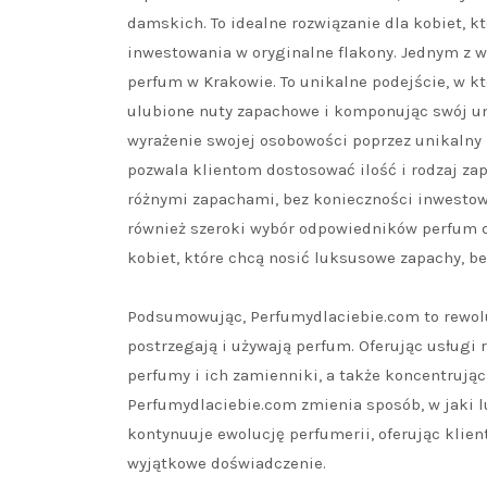
damskich. To idealne rozwiązanie dla kobiet, k
inwestowania w oryginalne flakony. Jednym z w
perfum w Krakowie. To unikalne podejście, w k
ulubione nuty zapachowe i komponując swój uni
wyrażenie swojej osobowości poprzez unikalny 
pozwala klientom dostosować ilość i rodzaj z
różnymi zapachami, bez konieczności inwestow
również szeroki wybór odpowiedników perfum
kobiet, które chcą nosić luksusowe zapachy, b
Podsumowując, Perfumydlaciebie.com to rewoluc
postrzegają i używają perfum. Oferując usługi 
perfumy i ich zamienniki, a także koncentrują
Perfumydlaciebie.com zmienia sposób, w jaki l
kontynuuje ewolucję perfumerii, oferując klien
wyjątkowe doświadczenie.