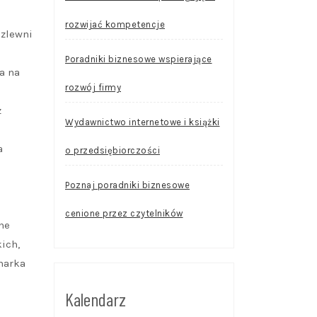
rozwijać kompetencje
ozlewni
Poradniki biznesowe wspierające
a na
rozwój firmy
z
Wydawnictwo internetowe i książki
a
o przedsiębiorczości
Poznaj poradniki biznesowe
cenione przez czytelników
ne
ich,
marka
Kalendarz