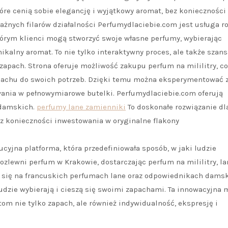
tóre cenią sobie elegancję i wyjątkowy aromat, bez konieczności
ażnych filarów działalności Perfumydlaciebie.com jest usługa r
tórym klienci mogą stworzyć swoje własne perfumy, wybierając
kalny aromat. To nie tylko interaktywny proces, ale także szans
zapach. Strona oferuje możliwość zakupu perfum na mililitry, co
apachu do swoich potrzeb. Dzięki temu można eksperymentować 
ania w pełnowymiarowe butelki. Perfumydlaciebie.com oferują
 damskich.
perfumy lane zamienniki
To doskonałe rozwiązanie dl
ez konieczności inwestowania w oryginalne flakony
yjna platforma, która przedefiniowała sposób, w jaki ludzie
rozlewni perfum w Krakowie, dostarczając perfum na mililitry, la
c się na francuskich perfumach lane oraz odpowiednikach damsk
udzie wybierają i cieszą się swoimi zapachami. Ta innowacyjna 
tom nie tylko zapach, ale również indywidualność, ekspresję i