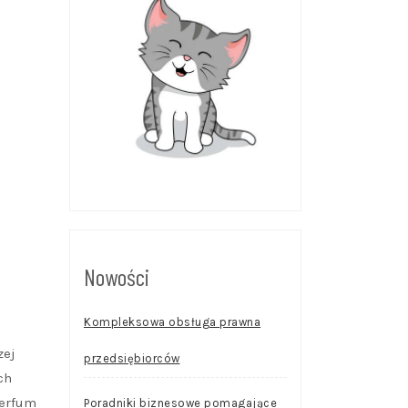
Nowości
Kompleksowa obsługa prawna
zej
przedsiębiorców
ch
perfum
Poradniki biznesowe pomagające