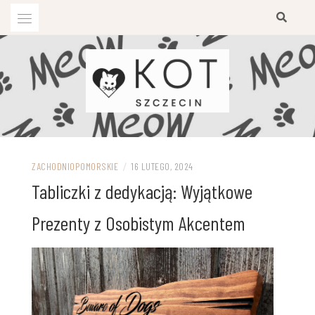
Przejdź
do
treści
ZACHODNIOPOMORSKIE
/
16 LUTEGO, 2024
Tabliczki z dedykacją: Wyjątkowe
Prezenty z Osobistym Akcentem