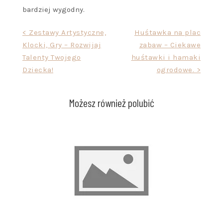
bardziej wygodny.
Nawigacja
< Zestawy Artystyczne,
Huśtawka na plac
Klocki, Gry – Rozwijaj
zabaw – Ciekawe
wpisu
Talenty Twojego
huśtawki i hamaki
Dziecka!
ogrodowe. >
Możesz również polubić