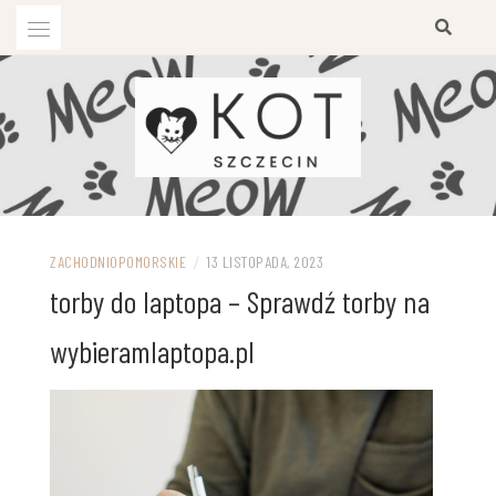
Przejdź
do
treści
ZACHODNIOPOMORSKIE
/
13 LISTOPADA, 2023
torby do laptopa – Sprawdź torby na
wybieramlaptopa.pl