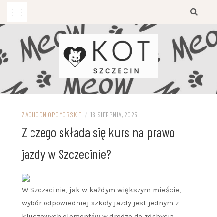
Przejdź
do
treści
ZACHODNIOPOMORSKIE
/
16 SIERPNIA, 2025
Z czego składa się kurs na prawo
jazdy w Szczecinie?
W Szczecinie, jak w każdym większym mieście,
wybór odpowiedniej szkoły jazdy jest jednym z
kluczowych elementów w drodze do zdobycia