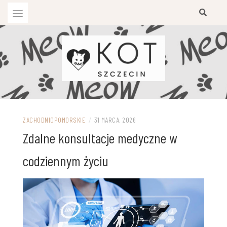
Przejdź
do
treści
ZACHODNIOPOMORSKIE
/
31 MARCA, 2026
Zdalne konsultacje medyczne w
codziennym życiu