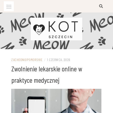
Przejdź
do
treści
ZACHODNIOPOMORSKIE
/
1 CZERWCA, 2026
Zwolnienie lekarskie online w
praktyce medycznej