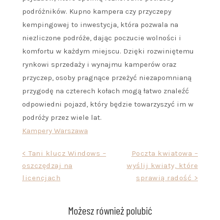
podróżników. Kupno kampera czy przyczepy
kempingowej to inwestycja, która pozwala na
niezliczone podróże, dając poczucie wolności i
komfortu w każdym miejscu. Dzięki rozwiniętemu
rynkowi sprzedaży i wynajmu kamperów oraz
przyczep, osoby pragnące przeżyć niezapomnianą
przygodę na czterech kołach mogą łatwo znaleźć
odpowiedni pojazd, który będzie towarzyszyć im w
podróży przez wiele lat.
Kampery Warszawa
Nawigacja
< Tani klucz Windows –
Poczta kwiatowa –
oszczędzaj na
wyślij kwiaty, które
wpisu
licencjach
sprawią radość >
Możesz również polubić