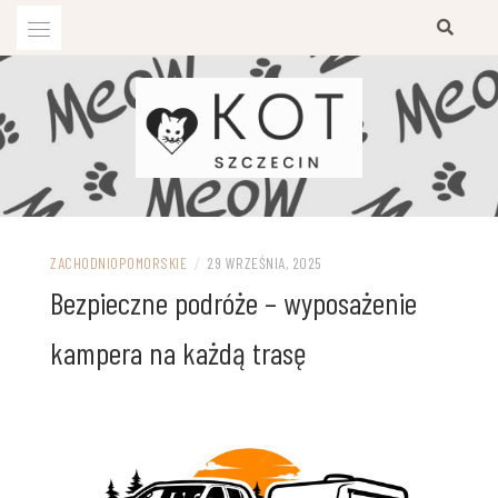
Przejdź
do
treści
ZACHODNIOPOMORSKIE
/
29 WRZEŚNIA, 2025
Bezpieczne podróże – wyposażenie
kampera na każdą trasę