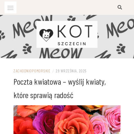
Przejdź
do
treści
ZACHODNIOPOMORSKIE
/
29 WRZEŚNIA, 2025
Poczta kwiatowa – wyślij kwiaty,
które sprawią radość