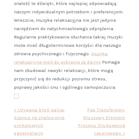
znaleźć te dźwięki, które najlepiej odpowiadają
naszym indywidualnym potrzebom i preferencjom.
Wreszcie, muzyka relaksacyjna nie jest jedynie
narzędziem do natychmiastowego odprężenia.
Regularne praktykowanie słuchania takiej muzyki
może mieć długoterminowe korzyści dla naszego
zdrowia psychicznego i fizycznego.
muzyka
relaksacyjna mp3 do pobrania za darmo
Pomaga
nam zbudować nawyki relaksacji, które mogą
przyczynić się do redukcji poziomu stresu,
poprawy jakości snu i ogólnego samopoczucia.
Nawigacja
< Używana broń palna:
Pas Transferowy:
Szansa na znalezienie
Kluczowy Element
wpisu
unikatowych
Procesu Drukowania
egzemplarzy
Laserowego >