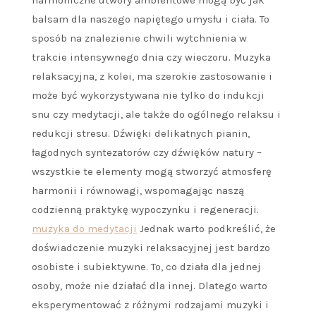
harmoniczne utwory ambientowe mogą być jak
balsam dla naszego napiętego umysłu i ciała. To
sposób na znalezienie chwili wytchnienia w
trakcie intensywnego dnia czy wieczoru. Muzyka
relaksacyjna, z kolei, ma szerokie zastosowanie i
może być wykorzystywana nie tylko do indukcji
snu czy medytacji, ale także do ogólnego relaksu i
redukcji stresu. Dźwięki delikatnych pianin,
łagodnych syntezatorów czy dźwięków natury –
wszystkie te elementy mogą stworzyć atmosferę
harmonii i równowagi, wspomagając naszą
codzienną praktykę wypoczynku i regeneracji.
muzyka do medytacji
Jednak warto podkreślić, że
doświadczenie muzyki relaksacyjnej jest bardzo
osobiste i subiektywne. To, co działa dla jednej
osoby, może nie działać dla innej. Dlatego warto
eksperymentować z różnymi rodzajami muzyki i