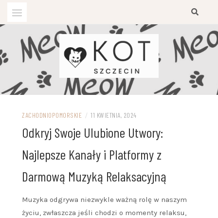
Przejdź
do
treści
ZACHODNIOPOMORSKIE
/
11 KWIETNIA, 2024
Odkryj Swoje Ulubione Utwory:
Najlepsze Kanały i Platformy z
Darmową Muzyką Relaksacyjną
Muzyka odgrywa niezwykle ważną rolę w naszym
życiu, zwłaszcza jeśli chodzi o momenty relaksu,