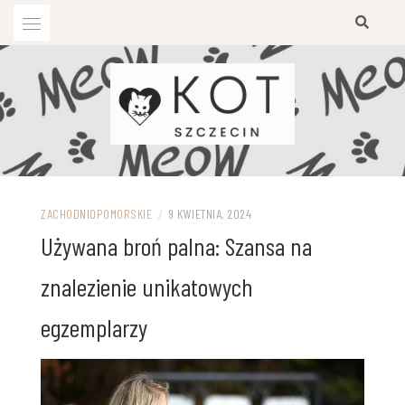
Przejdź
do
treści
ZACHODNIOPOMORSKIE
/
9 KWIETNIA, 2024
Używana broń palna: Szansa na
znalezienie unikatowych
egzemplarzy