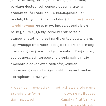
jest to atrakcyjna opcja, pozwalająca na zakup
bardziej dostępnych cenowo egzemplarzy, a
czasem także rzadkich lub kolekcjonerskich
modeli, których już nie produkują.
bron myśliwska
kombinowana
Podsumowując, ogłoszenia broni
palnej, aukcje, giełdy, serwisy oraz portale
stanowią istotne narzędzia dla entuzjastów broni,
zapewniając im szeroki dostęp do ofert, informacji
oraz usług związanych z tym tematem. Dzięki nim,
społeczność zainteresowana bronią palną może
swobodnie dokonywać zakupów, wymian i
utrzymywać się na bieżąco z aktualnymi trendami
i przepisami prawnymi.
Nawigacja
< Xbox vs. PlayStation:
Odkryj Swoje Ulubione
Starcie platform
Utwory: Najlepsze
wpisu
gamingowych
Kanały i Platformy z
Darmową Muzyką